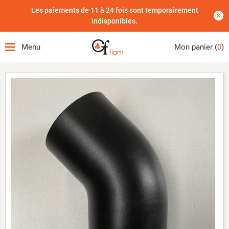
Les paiements de 11 à 24 fois sont temporairement
indisponibles.
Menu
Mon panier (
0
)