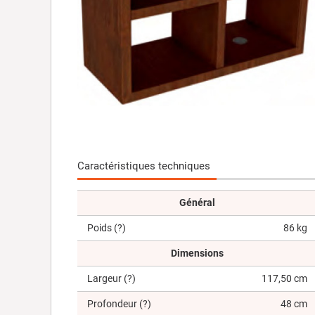
Caractéristiques techniques
Général
Poids
(?)
86 kg
Dimensions
Largeur
(?)
117,50 cm
Profondeur
(?)
48 cm