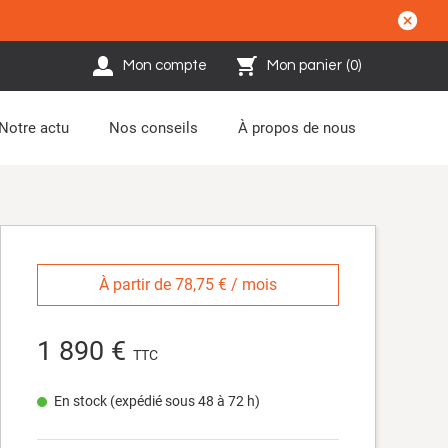
Mon compte
Mon panier
(
0
)
Notre actu
Nos conseils
À propos de nous
À partir de 78,75 € / mois
1 890 €
TTC
En stock (expédié sous 48 à 72 h)