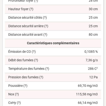
Profondeur foyer
(?)
28 cm
Hauteur foyer
(?)
30 cm
Distance sécurité côtés
(?)
25 cm
Distance sécurité arrière
(?)
25 cm
Distance sécurité avant
(?)
80 cm
Caractéristiques complémentaires
Émission de CO
(?)
0,1085 %
Débit des fumées
(?)
7,36 g/s
Température des fumées
(?)
286 C°
Pression des fumées
(?)
12 Pa
Poussière
(?)
69,70 mg/m3
Nox
(?)
115,58 mg/m3
CxHy
(?)
66,14 mg/m3