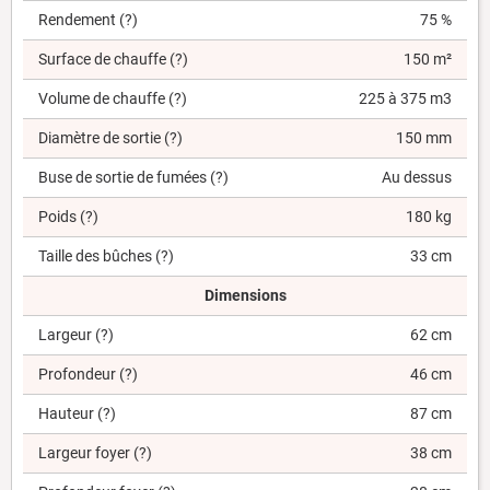
Rendement
(?)
75 %
Surface de chauffe
(?)
150 m²
Volume de chauffe
(?)
225 à 375 m3
Diamètre de sortie
(?)
150 mm
Buse de sortie de fumées
(?)
Au dessus
Poids
(?)
180 kg
Taille des bûches
(?)
33 cm
Dimensions
Largeur
(?)
62 cm
Profondeur
(?)
46 cm
Hauteur
(?)
87 cm
Largeur foyer
(?)
38 cm