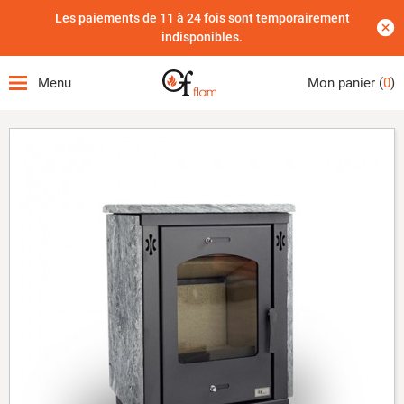
Les paiements de 11 à 24 fois sont temporairement
indisponibles.
Menu
Mon panier (
0
)