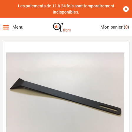
Les paiements de 11 à 24 fois sont temporairement
indisponibles.
Menu
Mon panier (
0
)