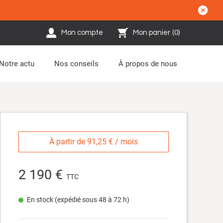
Mon compte
Mon panier
(
0
)
Notre actu
Nos conseils
À propos de nous
À partir de 91,25 € / mois
2 190 €
TTC
En stock (expédié sous 48 à 72 h)