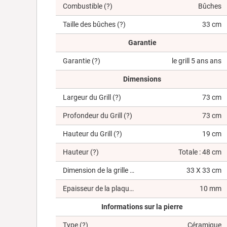
Combustible
(?)
Bûches
Taille des bûches
(?)
33 cm
Garantie
Garantie
(?)
le grill 5 ans ans
Dimensions
Largeur du Grill
(?)
73 cm
Profondeur du Grill
(?)
73 cm
Hauteur du Grill
(?)
19 cm
Hauteur
(?)
Totale : 48 cm
Dimension de la grille
(?)
33 X 33 cm
Epaisseur de la plaque de cuisson
(?)
10 mm
Informations sur la pierre
Type
(?)
Céramique