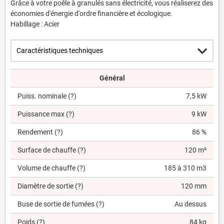
Grâce à votre poêle à granulés sans électricité, vous réaliserez des
économies d'énergie d'ordre financière et écologique.
Habillage : Acier
Général
Puiss. nominale
(?)
7,5 kW
Puissance max
(?)
9 kW
Rendement
(?)
86 %
Surface de chauffe
(?)
120 m²
Volume de chauffe
(?)
185 à 310 m3
Diamètre de sortie
(?)
120 mm
Buse de sortie de fumées
(?)
Au dessus
Poids
(?)
84 kg