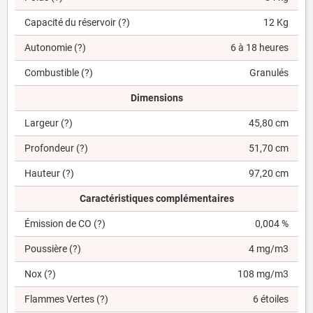
Capacité du réservoir
(?)
12 Kg
Autonomie
(?)
6 à 18 heures
Combustible
(?)
Granulés
Dimensions
Largeur
(?)
45,80 cm
Profondeur
(?)
51,70 cm
Hauteur
(?)
97,20 cm
Caractéristiques complémentaires
Émission de CO
(?)
0,004 %
Poussière
(?)
4 mg/m3
Nox
(?)
108 mg/m3
Flammes Vertes
(?)
6 étoiles