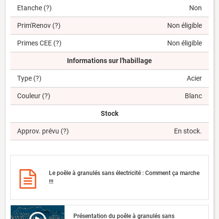
Etanche
(?)
Non
Prim'Renov
(?)
Non éligible
Primes CEE
(?)
Non éligible
Informations sur l'habillage
Type
(?)
Acier
Couleur
(?)
Blanc
Stock
Approv. prévu
(?)
En stock.
Le poêle à granulés sans électricité : Comment ça marche
!!!
Présentation du poêle à granulés sans