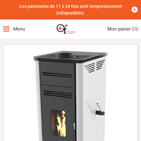
Les paiements de 11 à 24 fois sont temporairement
indisponibles.
Menu
Mon panier (
0
)